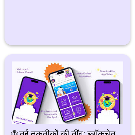
🌐 नई तकनीकों की नींव: ब्लॉकचेन,